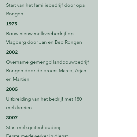
Start van het familiebedrijf door opa
Rongen
1973
Bouw nieuw melkveebedrijf op
Vlagberg door Jan en Bep Rongen
2002
Overname gemengd landbouwbedrijf
Rongen door de broers Marco, Arjan
en Martien
2005
Uitbreiding van het bedrijf met 180
melkkoeien
2007
Start melkgeitenhouderij
Eerste medewerker in dienst