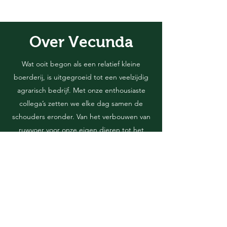
Over Vecunda
Wat ooit begon als een relatief kleine
boerderij, is uitgegroeid tot een veelzijdig
agrarisch bedrijf. Met onze enthousiaste
collega’s zetten we elke dag samen de
schouders eronder. Van het verbouwen van
ruwvoer voor onze eigen dieren tot het
leveren van hoogwaardige zuivel en vlees
aan de verwerkende industrie: we werken
met passie en vakmanschap aan kwaliteit.
Lees meer